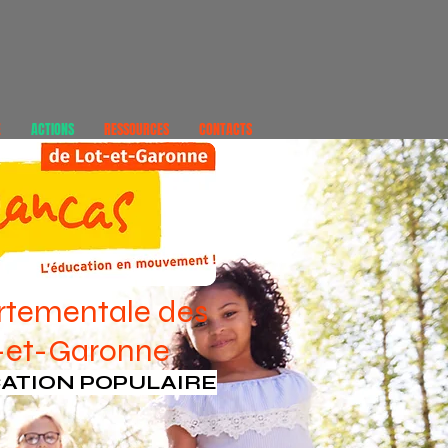
E
ACTIONS
RESSOURCES
CONTACTS
rtementale des
t-et-Garonne
CATION POPULAIRE