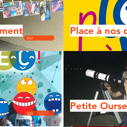
iment
Place à nos 
Voir
Petite Ours
Voir