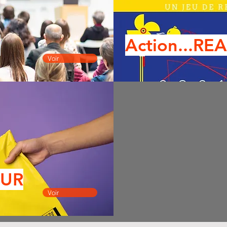
s
Action...RE
Voir
EUR
Voir