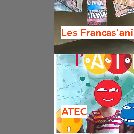
Les Francas'an
ATEC