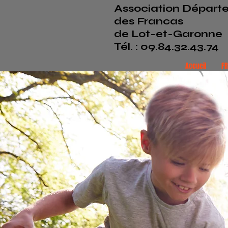
Association Départ
des Francas
de Lot-et-Garonne
Tél. : 09.84.32.43.74
Accueil
F