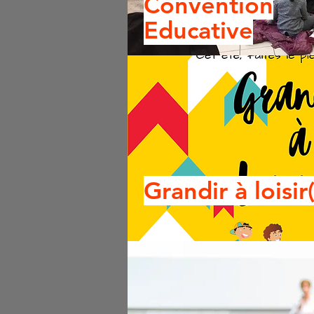
Convention
Educative
Grandir à loisir(