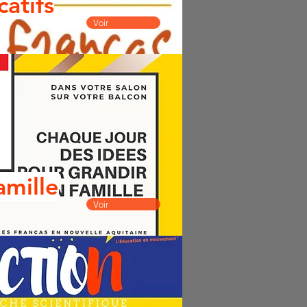
atifs
Voir
amille
Voir