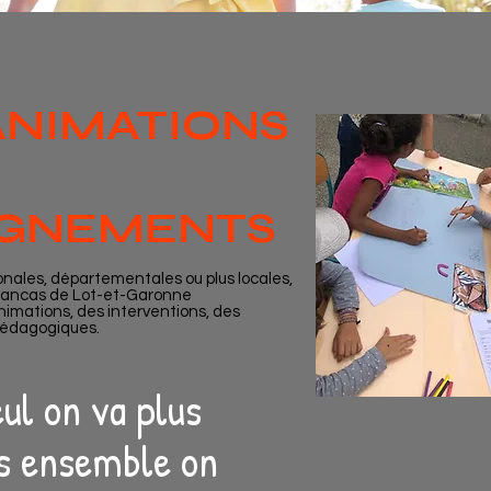
ANIMATIONS
GNEMENTS
onales, départementales ou plus locales,
Francas de Lot-et-Garonne
nimations, des interventions, des
édagogiques.
ul on va plus
is ensemble on