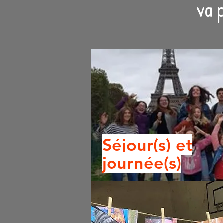
va p
Séjour(s) et
journée(s)