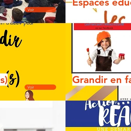
Espaces éduc
Voir
s)
Grandir en f
Voir