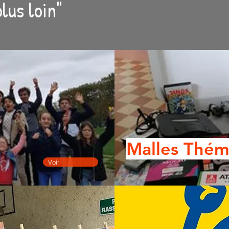
lus loin"
Malles Thém
Voir