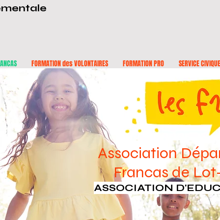
ementale
RANCAS
FORMATION des VOLONTAIRES
FORMATION PRO
SERVICE CIVIQU
Exemple page projet
Association Dépa
Francas de Lo
ASSOCIATION D'EDU