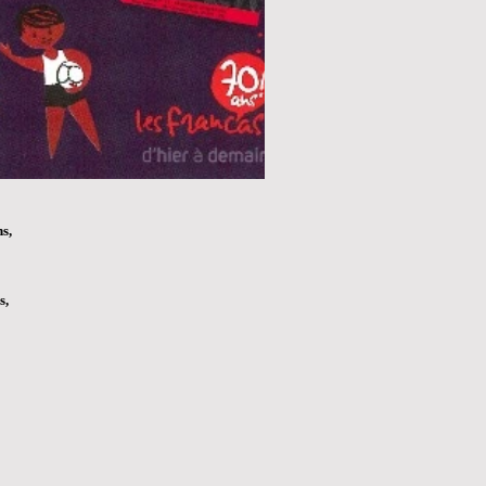
s,
s,